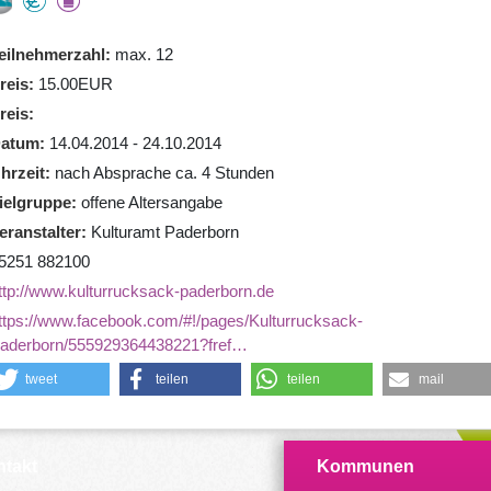
eilnehmerzahl
max. 12
reis
15.00EUR
reis
atum
14.04.2014 - 24.10.2014
hrzeit
nach Absprache ca. 4 Stunden
ielgruppe
offene Altersangabe
eranstalter
Kulturamt Paderborn
5251 882100
ttp://www.kulturrucksack-paderborn.de
ttps://www.facebook.com/#!/pages/Kulturrucksack-
aderborn/555929364438221?fref…
tweet
teilen
teilen
mail
takt
Kommunen