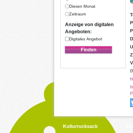
Diesen Monat
Zeitraum
T
P
Anzeige von digitalen
P
Angeboten:
D
Digitales Angebot
U
Z
V
0
h
h
P
Kulturrucksack
Kon