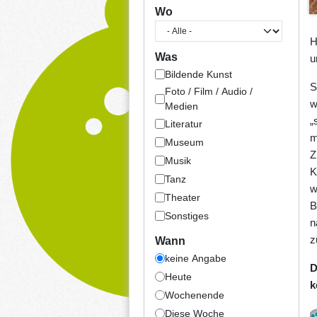
Wo
H
Was
u
Bildende Kunst
S
Foto / Film / Audio /
w
Medien
„
Literatur
m
Museum
Z
Musik
K
Tanz
w
Theater
B
Sonstiges
n
z
Wann
keine Angabe
D
Heute
k
Wochenende
Diese Woche