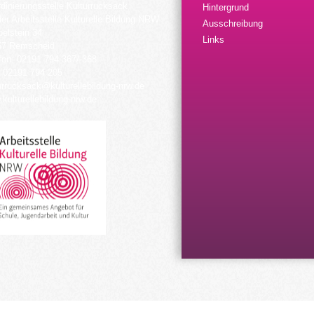
dinierungsstelle Kulturrucksack
Hintergrund
der Arbeitsstelle Kulturelle Bildung NRW
Ausschreibung
elstein 34
Links
57 Remscheid
fon: 02191 794 367/-368
 02191 794 205
urrucksack@kulturellebildung-nrw.de
kulturellebildung-nrw.de