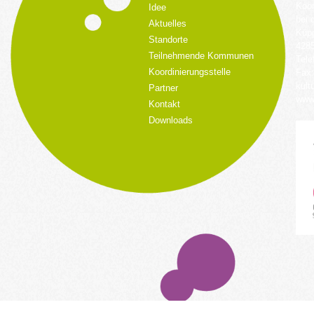
Koor
Idee
bei 
Aktuelles
Küpp
Standorte
428
Teilnehmende Kommunen
Tele
Koordinierungsstelle
Fax:
kult
Partner
www.
Kontakt
Downloads