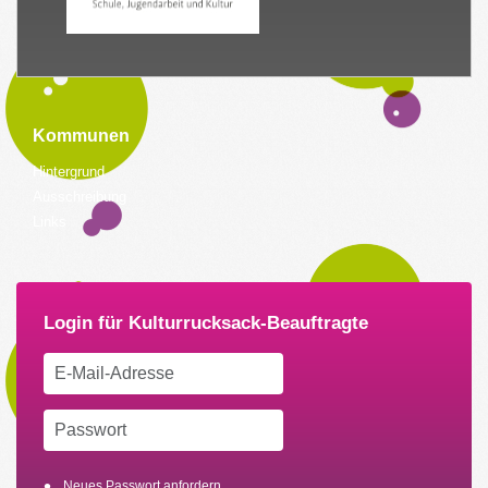
Kommunen
Hintergrund
Ausschreibung
Links
Neues Passwort anfordern