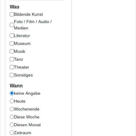
Was
Bildende Kunst
Foto / Film / Audio /
Medien
Literatur
Museum
Musik
Tanz
Theater
Sonstiges
Wann
keine Angabe
Heute
Wochenende
Diese Woche
Diesen Monat
Zeitraum