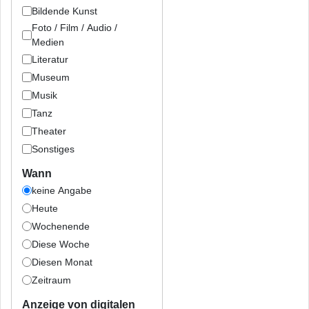
Bildende Kunst
Foto / Film / Audio /
Medien
Literatur
Museum
Musik
Tanz
Theater
Sonstiges
Wann
keine Angabe
Heute
Wochenende
Diese Woche
Diesen Monat
Zeitraum
Anzeige von digitalen