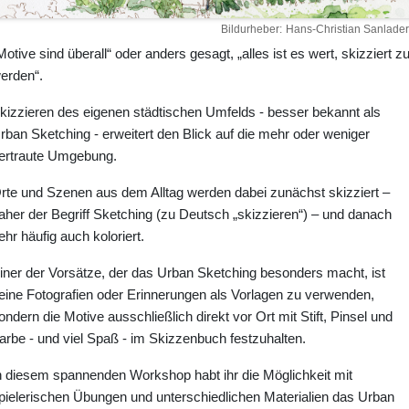
Bildurheber
Hans-Christian Sanlader
Motive sind überall“ oder anders gesagt, „alles ist es wert, skizziert z
erden“.
kizzieren des eigenen städtischen Umfelds - besser bekannt als
rban Sketching - erweitert den Blick auf die mehr oder weniger
ertraute Umgebung.
rte und Szenen aus dem Alltag werden dabei zunächst skizziert –
aher der Begriff Sketching (zu Deutsch „skizzieren“) – und danach
ehr häufig auch koloriert.
iner der Vorsätze, der das Urban Sketching besonders macht, ist
eine Fotografien oder Erinnerungen als Vorlagen zu verwenden,
ondern die Motive ausschließlich direkt vor Ort mit Stift, Pinsel und
arbe - und viel Spaß - im Skizzenbuch festzuhalten.
n diesem spannenden Workshop habt ihr die Möglichkeit mit
pielerischen Übungen und unterschiedlichen Materialien das Urban