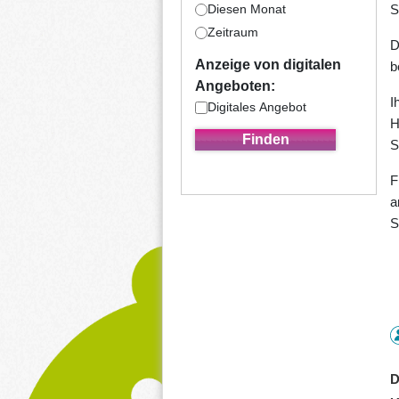
S
Diesen Monat
Zeitraum
D
Anzeige von digitalen
b
Angeboten:
I
Digitales Angebot
H
S
F
a
S
D