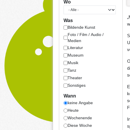
Wo
„
Was
w
Bildende Kunst
Foto / Film / Audio /
S
Medien
U
Literatur
v
Museum
O
Musik
d
Tanz
s
Theater
Sonstiges
E
k
Wann
s
keine Angabe
F
Heute
Wochenende
I
Diese Woche
s