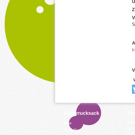
U
Z
V
S
A
k
V
W
Kulturrucksack
Kon
Koor
Idee
bei 
Aktuelles
Küpp