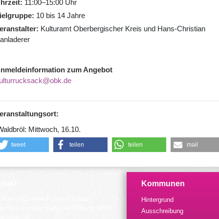
hrzeit
11:00–15:00 Uhr
ielgruppe
10 bis 14 Jahre
eranstalter
Kulturamt Oberbergischer Kreis und Hans-Christian
anladerer
nmeldeinformation zum Angebot
ulturrucksack@obk.de
eranstaltungsort:
aldbröl: Mittwoch, 16.10.
tweet
teilen
teilen
mail
takt
Kommunen
dinierungsstelle Kulturrucksack
Hintergrund
der Arbeitsstelle Kulturelle Bildung NRW
Ausschreibung
elstein 34