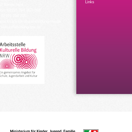
Links
57 Remscheid
fon: 02191 794 367/-368
 02191 794 205
urrucksack@kulturellebildung-nrw.de
kulturellebildung-nrw.de