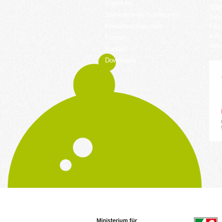
Standorte
428
Teilnehmende Kommunen
Tele
Koordinierungsstelle
Fax:
kult
Partner
www.
Kontakt
Downloads