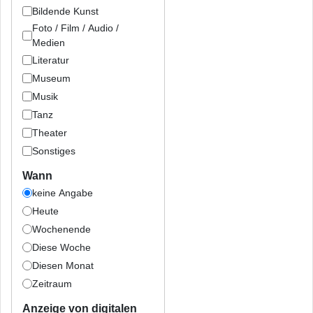
Bildende Kunst
Foto / Film / Audio /
Medien
Literatur
Museum
Musik
Tanz
Theater
Sonstiges
Wann
keine Angabe
Heute
Wochenende
Diese Woche
Diesen Monat
Zeitraum
Anzeige von digitalen