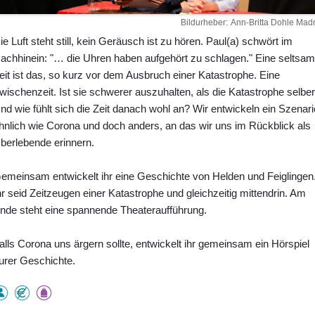
Bildurheber
Ann-Britta Dohle Madr
ie Luft steht still, kein Geräusch ist zu hören. Paul(a) schwört im
achhinein: "… die Uhren haben aufgehört zu schlagen." Eine seltsa
eit ist das, so kurz vor dem Ausbruch einer Katastrophe. Eine
wischenzeit. Ist sie schwerer auszuhalten, als die Katastrophe selbe
nd wie fühlt sich die Zeit danach wohl an? Wir entwickeln ein Szenari
hnlich wie Corona und doch anders, an das wir uns im Rückblick als
berlebende erinnern.
emeinsam entwickelt ihr eine Geschichte von Helden und Feiglingen
hr seid Zeitzeugen einer Katastrophe und gleichzeitig mittendrin. Am
nde steht eine spannende Theateraufführung.
alls Corona uns ärgern sollte, entwickelt ihr gemeinsam ein Hörspiel
urer Geschichte.