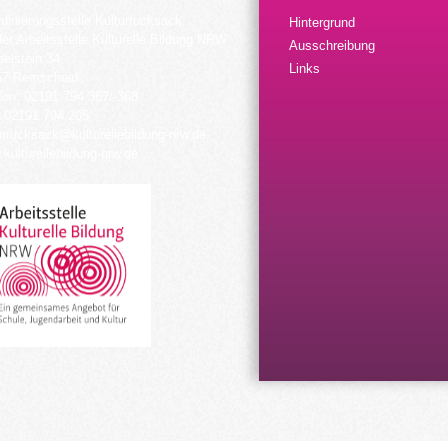
dinierungsstelle Kulturrucksack
Hintergrund
der Arbeitsstelle Kulturelle Bildung NRW
Ausschreibung
elstein 34
Links
57 Remscheid
fon: 02191 794 367/-368
 02191 794 205
urrucksack@kulturellebildung-nrw.de
kulturellebildung-nrw.de