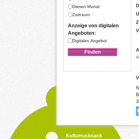
D
Diesen Monat
U
Zeitraum
Z
Anzeige von digitalen
V
Angeboten:
Digitales Angebot
A
w
V
N
B
3
Kulturrucksack
Kon