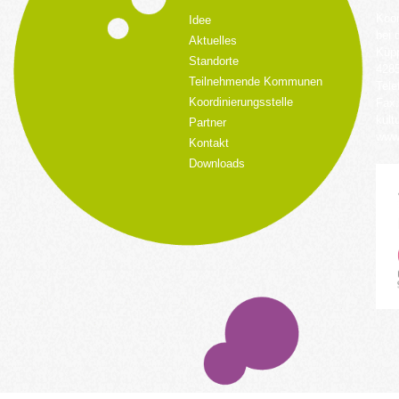
Koor
Idee
bei 
Aktuelles
Küpp
Standorte
428
Teilnehmende Kommunen
Tele
Koordinierungsstelle
Fax:
kult
Partner
www.
Kontakt
Downloads