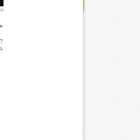
id
me
r?
o,
.