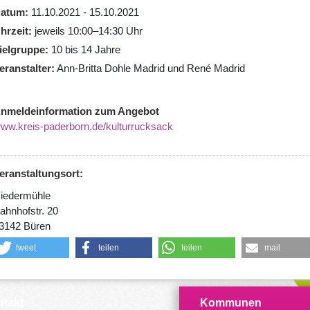
atum
11.10.2021 - 15.10.2021
hrzeit
jeweils 10:00–14:30 Uhr
ielgruppe
10 bis 14 Jahre
eranstalter
Ann-Britta Dohle Madrid und René Madrid
nmeldeinformation zum Angebot
ww.kreis-paderborn.de/kulturrucksack
eranstaltungsort:
iedermühle
ahnhofstr. 20
3142 Büren
tweet
teilen
teilen
mail
takt
Kommunen