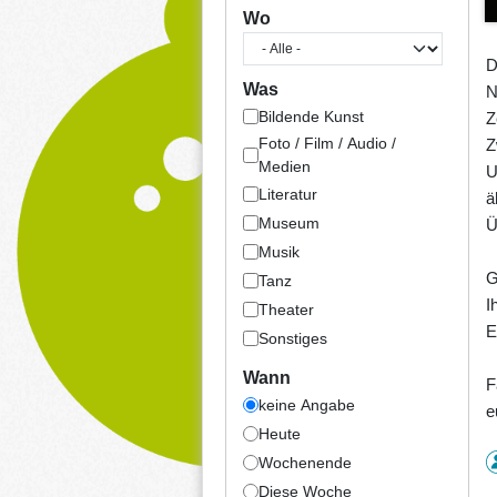
Wo
D
Was
N
Bildende Kunst
Z
Foto / Film / Audio /
Z
Medien
U
Literatur
ä
Museum
Ü
Musik
G
Tanz
I
Theater
E
Sonstiges
Wann
F
keine Angabe
e
Heute
Wochenende
Diese Woche