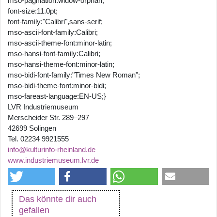
mso-pagination:widow-orphan;
font-size:11.0pt;
font-family:"Calibri",sans-serif;
mso-ascii-font-family:Calibri;
mso-ascii-theme-font:minor-latin;
mso-hansi-font-family:Calibri;
mso-hansi-theme-font:minor-latin;
mso-bidi-font-family:"Times New Roman";
mso-bidi-theme-font:minor-bidi;
mso-fareast-language:EN-US;}
LVR Industriemuseum
Merscheider Str. 289–297
42699 Solingen
Tel. 02234 9921555
info@kulturinfo-rheinland.de
www.industriemuseum.lvr.de
Das könnte dir auch
gefallen