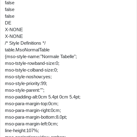
false
false
false
DE
X-NONE
X-NONE
/* Style Definitions */
table.MsoNormalTable
{mso-style-name:"Normale Tabelle";
mso-tstyle-rowband-size:0;
mso-tstyle-colband-size:0;
mso-style-noshow:yes;
mso-style-priority:99;
mso-style-parent:"";
mso-padding-alt:0cm 5.4pt 0cm 5.4pt;
mso-para-margin-top:0cm;
mso-para-margin-right:0cm;
mso-para-margin-bottom:8.0pt;
mso-para-margin-left:0cm;
line-height:107%;