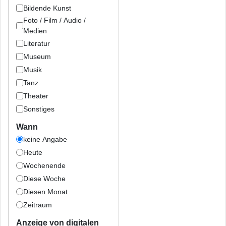
Bildende Kunst
Foto / Film / Audio /
Medien
Literatur
Museum
Musik
Tanz
Theater
Sonstiges
Wann
keine Angabe
Heute
Wochenende
Diese Woche
Diesen Monat
Zeitraum
Anzeige von digitalen