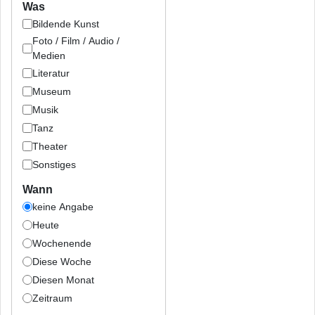
Was
Bildende Kunst
Foto / Film / Audio /
Medien
Literatur
Museum
Musik
Tanz
Theater
Sonstiges
Wann
keine Angabe
Heute
Wochenende
Diese Woche
Diesen Monat
Zeitraum