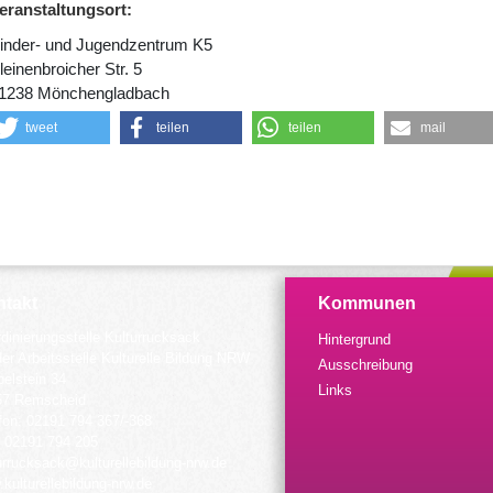
eranstaltungsort:
inder- und Jugendzentrum K5
leinenbroicher Str. 5
1238 Mönchengladbach
tweet
teilen
teilen
mail
takt
Kommunen
dinierungsstelle Kulturrucksack
Hintergrund
der Arbeitsstelle Kulturelle Bildung NRW
Ausschreibung
elstein 34
Links
57 Remscheid
fon: 02191 794 367/-368
 02191 794 205
urrucksack@kulturellebildung-nrw.de
kulturellebildung-nrw.de