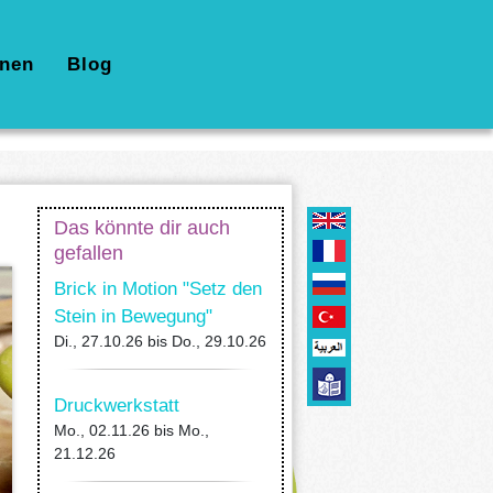
nen
Blog
Das könnte dir auch
gefallen
Brick in Motion "Setz den
Stein in Bewegung"
Di., 27.10.26
bis
Do., 29.10.26
Druckwerkstatt
Mo., 02.11.26
bis
Mo.,
21.12.26