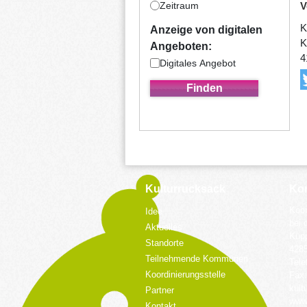
Zeitraum
V
K
Anzeige von digitalen
K
Angeboten:
4
Digitales Angebot
Kulturrucksack
Kon
Koor
Idee
bei 
Aktuelles
Küpp
Standorte
428
Teilnehmende Kommunen
Tele
Koordinierungsstelle
Fax:
kult
Partner
www.
Kontakt