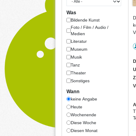
Was
D
Bildende Kunst
k
Foto / Film / Audio /
V
Medien
Literatur
Museum
Musik
D
Tanz
U
Theater
Z
Sonstiges
V
Wann
keine Angabe
A
Heute
T
Wochenende
T
Diese Woche
Diesen Monat