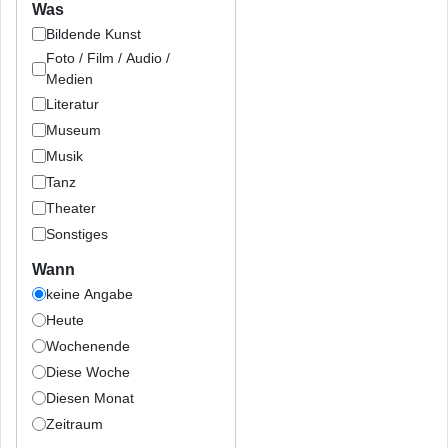
Was
Bildende Kunst
Foto / Film / Audio /
Medien
Literatur
Museum
Musik
Tanz
Theater
Sonstiges
Wann
keine Angabe
Heute
Wochenende
Diese Woche
Diesen Monat
Zeitraum