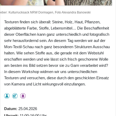
heber
Kulturrucksack NRW Dormagen, Foto Alexandra Banowski
Texturen finden sich überall: Steine, Holz, Haut, Pflanzen,
abgeblätterte Farbe, Stoffe, Lebensmittel… Die Beschaffenheit
dieser Oberflächen kann ganz unterschiedlich und fotografisch
sehr herausfordernd sein. An diesem Tag werden wir auf der
Mon-Textil-Schau nach ganz besonderen Strukturen Ausschau
halten. Wie sehen Stoffe aus, die gerade mit dem Webstuhl
erschaffen werden und wie lässt sich frisch geschorene Wolle
am besten ins Bild setzen bevor sie zu Garn verarbeitet wird?
In diesem Workshop widmen wir uns unterschiedlichen
Texturen und versuchen, diese durch den geschickten Einsatz
von Kamera und Licht wirkungsvoll einzufangen.
Datum
25.04.2026
Uhrzeit
11:00-16:00 Uhr