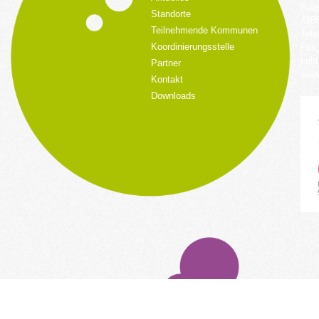
Küpp
Standorte
428
Teilnehmende Kommunen
Tele
Koordinierungsstelle
Fax:
kult
Partner
www.
Kontakt
Downloads