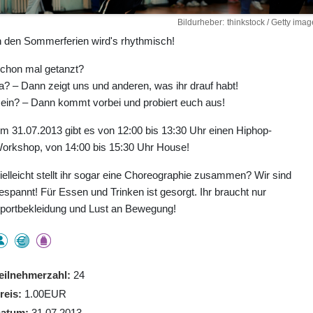
Bildurheber
thinkstock / Getty imag
n den Sommerferien wird's rhythmisch!
chon mal getanzt?
a? – Dann zeigt uns und anderen, was ihr drauf habt!
ein? – Dann kommt vorbei und probiert euch aus!
m 31.07.2013 gibt es von 12:00 bis 13:30 Uhr einen Hiphop-
orkshop, von 14:00 bis 15:30 Uhr House!
ielleicht stellt ihr sogar eine Choreographie zusammen? Wir sind
espannt! Für Essen und Trinken ist gesorgt. Ihr braucht nur
portbekleidung und Lust an Bewegung!
eilnehmerzahl
24
reis
1.00EUR
atum
31.07.2013