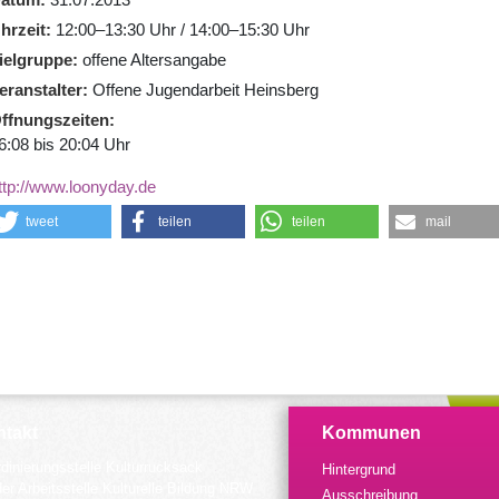
hrzeit
12:00–13:30 Uhr / 14:00–15:30 Uhr
ielgruppe
offene Altersangabe
eranstalter
Offene Jugendarbeit Heinsberg
ffnungszeiten
6:08 bis 20:04 Uhr
ttp://www.loonyday.de
tweet
teilen
teilen
mail
takt
Kommunen
dinierungsstelle Kulturrucksack
Hintergrund
der Arbeitsstelle Kulturelle Bildung NRW
Ausschreibung