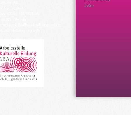
elstein 34
Links
57 Remscheid
fon: 02191 794 367/-368
 02191 794 205
urrucksack@kulturellebildung-nrw.de
kulturellebildung-nrw.de