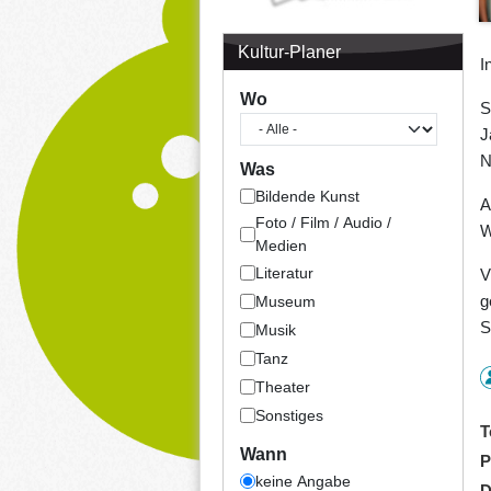
Kultur-Planer
I
Wo
S
J
N
Was
Bildende Kunst
A
Foto / Film / Audio /
W
Medien
Literatur
V
g
Museum
S
Musik
Tanz
Theater
Sonstiges
T
Wann
P
keine Angabe
D