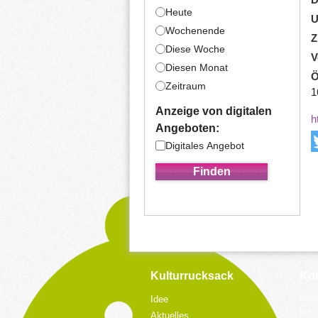
Heute
U
Wochenende
Z
Diese Woche
V
Diesen Monat
Ö
Zeitraum
1
Anzeige von digitalen
h
Angeboten:
Digitales Angebot
Kulturrucksack
Kon
Koor
Idee
bei 
Aktuelles