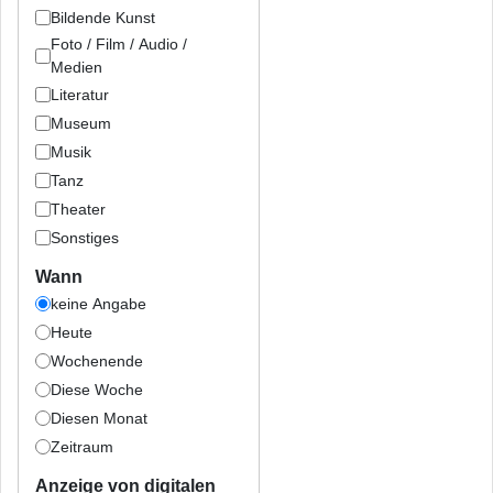
Bildende Kunst
Foto / Film / Audio /
Medien
Literatur
Museum
Musik
Tanz
Theater
Sonstiges
Wann
keine Angabe
Heute
Wochenende
Diese Woche
Diesen Monat
Zeitraum
Anzeige von digitalen