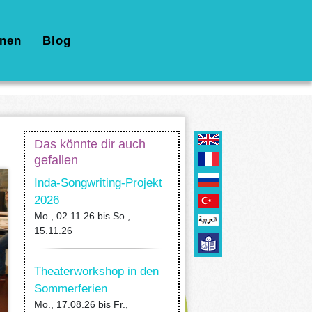
nen
Blog
Das könnte dir auch
gefallen
Inda-Songwriting-Projekt
2026
Mo., 02.11.26
bis
So.,
15.11.26
Theaterworkshop in den
Sommerferien
Mo., 17.08.26
bis
Fr.,