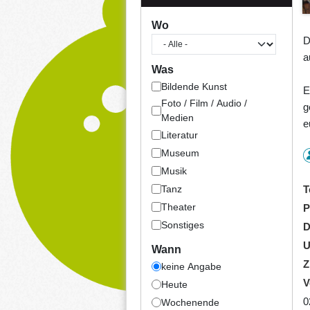
Wo
D
a
Was
Bildende Kunst
E
Foto / Film / Audio /
g
Medien
e
Literatur
Museum
Musik
Tanz
T
Theater
P
Sonstiges
D
U
Wann
Z
keine Angabe
V
Heute
0
Wochenende