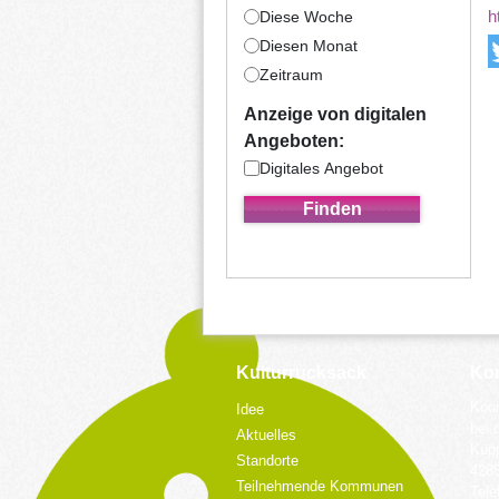
h
Diese Woche
Diesen Monat
Zeitraum
Anzeige von digitalen
Angeboten:
Digitales Angebot
Kulturrucksack
Kon
Koor
Idee
bei 
Aktuelles
Küpp
Standorte
428
Teilnehmende Kommunen
Tele