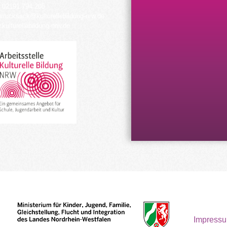
 02191 794 205
urrucksack@kulturellebildung-nrw.de
kulturellebildung-nrw.de
Impress