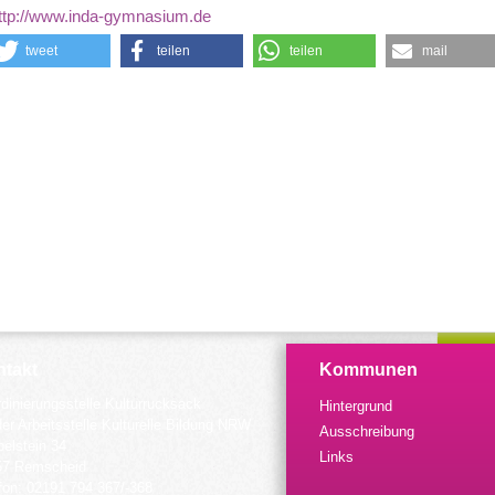
ttp://www.inda-gymnasium.de
tweet
teilen
teilen
mail
takt
Kommunen
dinierungsstelle Kulturrucksack
Hintergrund
der Arbeitsstelle Kulturelle Bildung NRW
Ausschreibung
elstein 34
Links
57 Remscheid
fon: 02191 794 367/-368