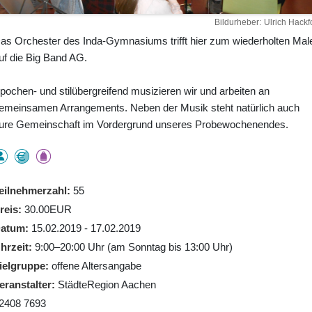
Bildurheber
Ulrich Hackfo
as Orchester des Inda-Gymnasiums trifft hier zum wiederholten Mal
uf die Big Band AG.
pochen- und stilübergreifend musizieren wir und arbeiten an
emeinsamen Arrangements. Neben der Musik steht natürlich auch
ure Gemeinschaft im Vordergrund unseres Probewochenendes.
eilnehmerzahl
55
reis
30.00EUR
atum
15.02.2019 - 17.02.2019
hrzeit
9:00–20:00 Uhr (am Sonntag bis 13:00 Uhr)
ielgruppe
offene Altersangabe
eranstalter
StädteRegion Aachen
2408 7693