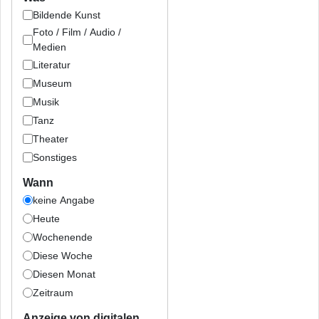
Bildende Kunst
Foto / Film / Audio /
Medien
Literatur
Museum
Musik
Tanz
Theater
Sonstiges
Wann
keine Angabe
Heute
Wochenende
Diese Woche
Diesen Monat
Zeitraum
Anzeige von digitalen