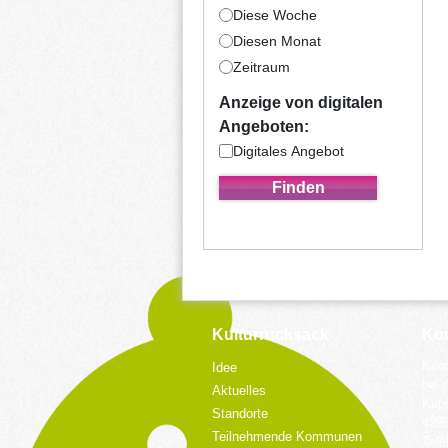
Diese Woche
Diesen Monat
Zeitraum
Anzeige von digitalen
Angeboten:
Digitales Angebot
Kulturrucksack
Kon
Koor
Idee
bei 
Aktuelles
Küpp
Standorte
428
Teilnehmende Kommunen
Tele