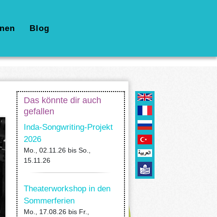
nen
Blog
Das könnte dir auch
gefallen
Inda-Songwriting-Projekt
2026
Mo., 02.11.26
bis
So.,
15.11.26
Theaterworkshop in den
Sommerferien
Mo., 17.08.26
bis
Fr.,