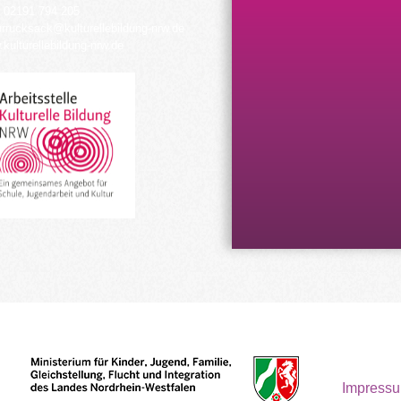
 02191 794 205
urrucksack@kulturellebildung-nrw.de
kulturellebildung-nrw.de
Impress