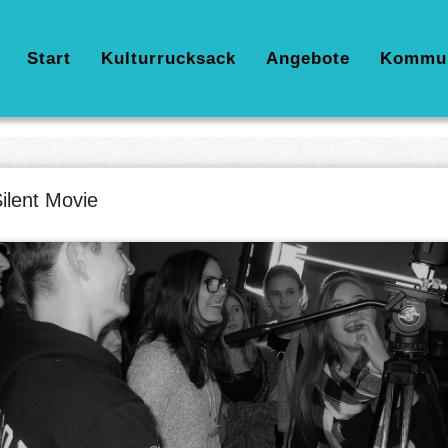
Hauptnavigation
Start
Kulturrucksack
Angebote
Kommu
ilent Movie