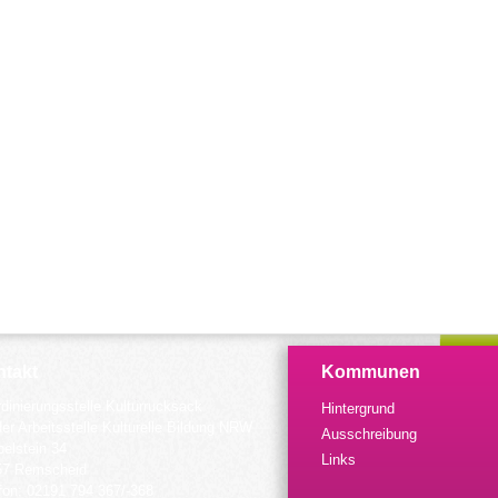
takt
Kommunen
dinierungsstelle Kulturrucksack
Hintergrund
der Arbeitsstelle Kulturelle Bildung NRW
Ausschreibung
elstein 34
Links
57 Remscheid
fon: 02191 794 367/-368