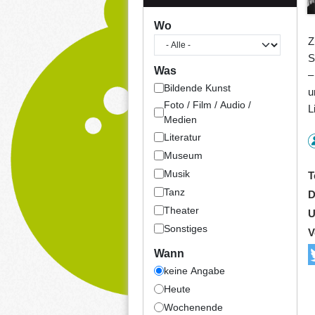
Wo
Z
S
Was
–
Bildende Kunst
u
Foto / Film / Audio /
L
Medien
Literatur
Museum
Musik
T
Tanz
D
Theater
U
Sonstiges
V
Wann
keine Angabe
Heute
Wochenende