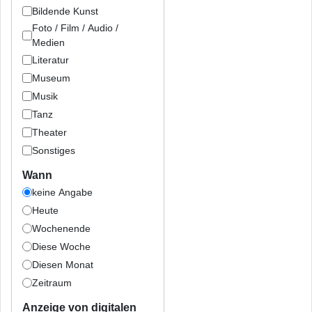
Bildende Kunst
Foto / Film / Audio /
Medien
Literatur
Museum
Musik
Tanz
Theater
Sonstiges
Wann
keine Angabe
Heute
Wochenende
Diese Woche
Diesen Monat
Zeitraum
Anzeige von digitalen