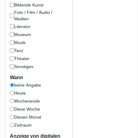
Bildende Kunst
Foto / Film / Audio /
Medien
Literatur
Museum
Musik
Tanz
Theater
Sonstiges
Wann
keine Angabe
Heute
Wochenende
Diese Woche
Diesen Monat
Zeitraum
Anzeige von digitalen