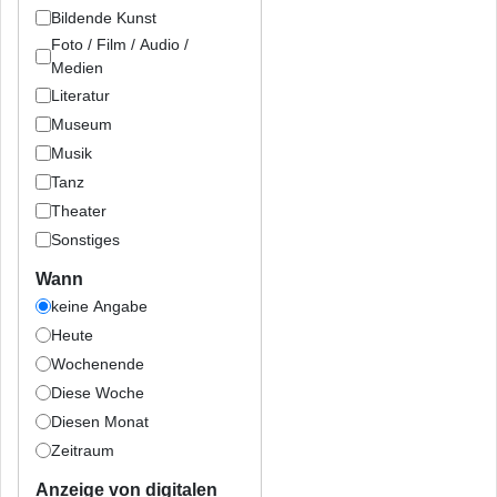
Bildende Kunst
Foto / Film / Audio /
Medien
Literatur
Museum
Musik
Tanz
Theater
Sonstiges
Wann
keine Angabe
Heute
Wochenende
Diese Woche
Diesen Monat
Zeitraum
Anzeige von digitalen