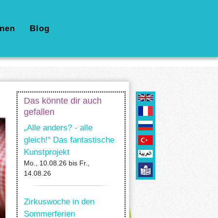
nen
Blog
Das könnte dir auch
gefallen
„Alle anders? - alle
gleich!“ Das fantastische
Kunstprojekt
Mo., 10.08.26
bis
Fr.,
14.08.26
Zirkuswoche in den
Sommerferien