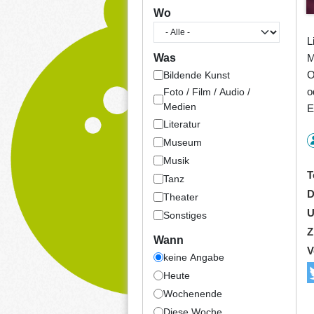
Wo
L
M
Was
O
Bildende Kunst
o
Foto / Film / Audio /
Medien
E
Literatur
Museum
Musik
T
Tanz
D
Theater
U
Sonstiges
Z
Wann
V
keine Angabe
Heute
Wochenende
Diese Woche