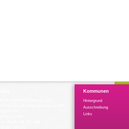
takt
Kommunen
dinierungsstelle Kulturrucksack
Hintergrund
der Arbeitsstelle Kulturelle Bildung NRW
Ausschreibung
elstein 34
Links
57 Remscheid
fon: 02191 794 367/-368
 02191 794 205