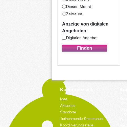
Diesen Monat
Zeitraum
Anzeige von digitalen
Angeboten:
Digitales Angebot
Kulturrucksack
Kon
Koor
Idee
bei 
Aktuelles
Küpp
Standorte
428
Teilnehmende Kommunen
Tele
Koordinierungsstelle
Fax: