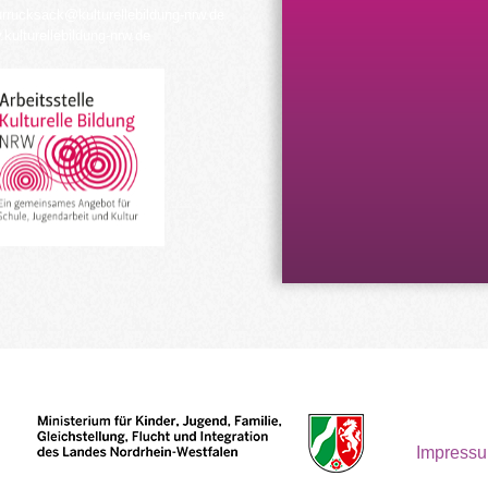
urrucksack@kulturellebildung-nrw.de
kulturellebildung-nrw.de
Impress