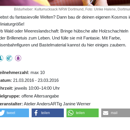
Bildurheber
Kulturrucksack NRW Dortmund, Foto: Ulrike Halene, Dortmu
iebst du fantasievolle Welten? Dann bau dir deinen eigenen Kosmos i
iniaturgröße!
b Wald oder Meereslandschaft: Bringe hübsche alte Holzschachteln
der Brillenetuis zum Leben. Und fülle sie mit Fantasie. Mit Farbe,
isenbahnfiguren und Bastelmaterial kannst du hier einiges zaubern.
eilnehmerzahl
max 10
atum
21.03.2016 - 23.03.2016
hrzeit
jeweils 10:00–14:00 Uhr
ielgruppe
offene Altersangabe
eranstalter
Atelier AndersARTig Janine Werner
tweet
teilen
teilen
mail