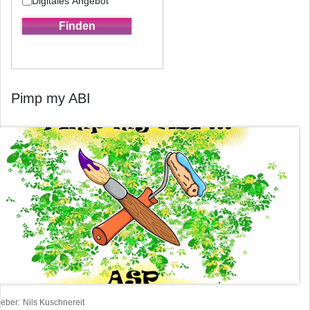
Digitales Angebot
Pimp my ABI
heber
Nils Kuschnereit