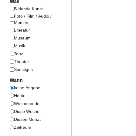
Was
Bildende Kunst
Foto / Film / Audio /
Medien
Literatur
Museum
Musik
Tanz
Theater
Sonstiges
Wann
keine Angabe
Heute
Wochenende
Diese Woche
Diesen Monat
Zeitraum