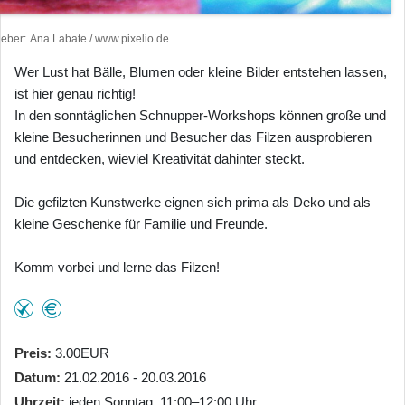
heber
Ana Labate / www.pixelio.de
Wer Lust hat Bälle, Blumen oder kleine Bilder entstehen lassen,
ist hier genau richtig!
In den sonntäglichen Schnupper-Workshops können große und
kleine Besucherinnen und Besucher das Filzen ausprobieren
und entdecken, wieviel Kreativität dahinter steckt.
Die gefilzten Kunstwerke eignen sich prima als Deko und als
kleine Geschenke für Familie und Freunde.
Komm vorbei und lerne das Filzen!
Preis
3.00EUR
Datum
21.02.2016 - 20.03.2016
Uhrzeit
jeden Sonntag, 11:00–12:00 Uhr