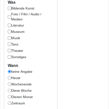
Was
Bildende Kunst
Foto / Film / Audio /
Medien
Literatur
Museum
Musik
Tanz
Theater
Sonstiges
Wann
keine Angabe
Heute
Wochenende
Diese Woche
Diesen Monat
Zeitraum