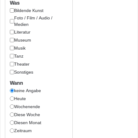
Was
Bildende Kunst
Foto / Film / Audio /
Medien
Literatur
Museum
Musik
Tanz
Theater
Sonstiges
Wann
keine Angabe
Heute
Wochenende
Diese Woche
Diesen Monat
Zeitraum