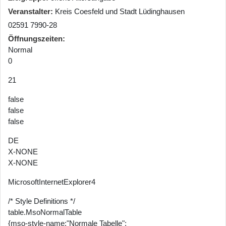
Veranstalter
Kreis Coesfeld und Stadt Lüdinghausen
02591 7990-28
Öffnungszeiten
Normal
0
21
false
false
false
DE
X-NONE
X-NONE
MicrosoftInternetExplorer4
/* Style Definitions */
table.MsoNormalTable
{mso-style-name:"Normale Tabelle";