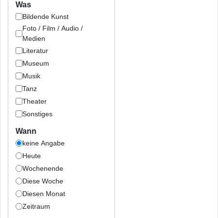
Was
Bildende Kunst
Foto / Film / Audio /
Medien
Literatur
Museum
Musik
Tanz
Theater
Sonstiges
Wann
keine Angabe
Heute
Wochenende
Diese Woche
Diesen Monat
Zeitraum