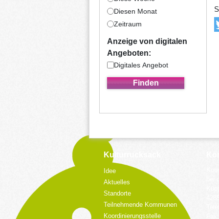
S
Diesen Monat
Zeitraum
Anzeige von digitalen
Angeboten:
Digitales Angebot
Kulturrucksack
Kon
Koor
Idee
bei 
Aktuelles
Küpp
Standorte
428
Teilnehmende Kommunen
Tele
Koordinierungsstelle
Fax: