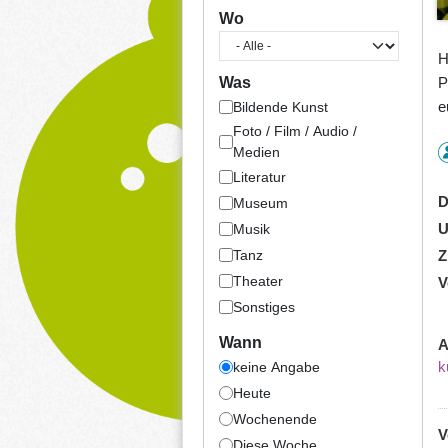
Wo
H
P
Was
e
Bildende Kunst
Foto / Film / Audio /
Medien
Literatur
D
Museum
U
Musik
Tanz
Z
Theater
V
Sonstiges
Wann
A
k
keine Angabe
Heute
Wochenende
V
Diese Woche