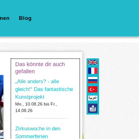
nen
Blog
Das könnte dir auch
gefallen
„Alle anders? - alle
gleich!“ Das fantastische
Kunstprojekt
Mo., 10.08.26
bis
Fr.,
14.08.26
Zirkuswoche in den
Sommerferien