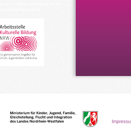
urrucksack@kulturellebildung-nrw.de
kulturellebildung-nrw.de
Impress