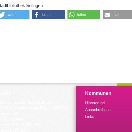
tadtbibliothek Solingen
tweet
teilen
teilen
mail
takt
Kommunen
dinierungsstelle Kulturrucksack
Hintergrund
der Arbeitsstelle Kulturelle Bildung NRW
Ausschreibung
elstein 34
Links
57 Remscheid
fon: 02191 794 367/-368
 02191 794 205