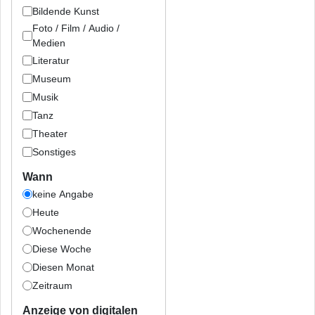
Bildende Kunst
Foto / Film / Audio /
Medien
Literatur
Museum
Musik
Tanz
Theater
Sonstiges
Wann
keine Angabe
Heute
Wochenende
Diese Woche
Diesen Monat
Zeitraum
Anzeige von digitalen