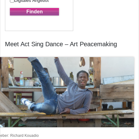
Digitales Angebot
Meet Act Sing Dance – Art Peacemaking
heber
Richard Kouadio