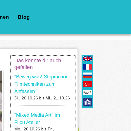
nen
Blog
Das könnte dir auch
gefallen
"Beweg was! Stopmotion-
Filmtechniken zum
Anfassen"
Di., 20.10.26
bis
Mi., 21.10.26
"Mixed Media Art" im
Filou Atelier
Mo., 26.10.26
bis
Fr.,