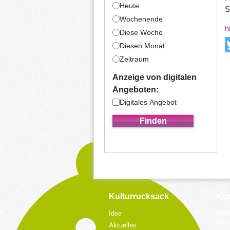
Heute
S
Wochenende
h
Diese Woche
Diesen Monat
Zeitraum
Anzeige von digitalen
Angeboten:
Digitales Angebot
Kulturrucksack
Kon
Koor
Idee
bei 
Aktuelles