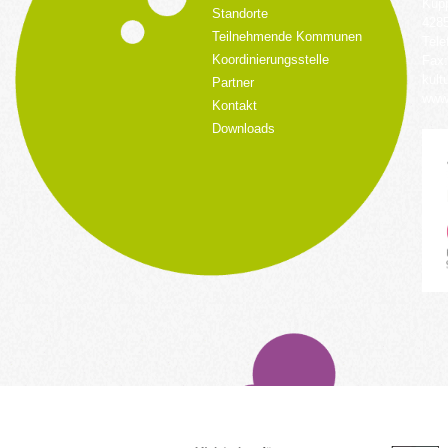
Küpp
Standorte
428
Teilnehmende Kommunen
Tele
Koordinierungsstelle
Fax:
kult
Partner
www.
Kontakt
Downloads