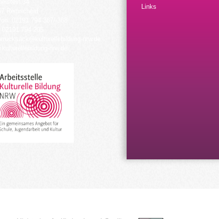
elstein 34
Links
57 Remscheid
fon: 02191 794 367/-368
 02191 794 205
urrucksack@kulturellebildung-nrw.de
kulturellebildung-nrw.de