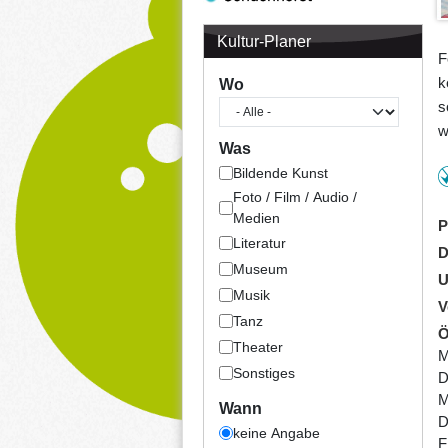
Kultur-Planer
F
k
Wo
s
w
Was
Bildende Kunst
Foto / Film / Audio /
Medien
P
Literatur
D
Museum
U
Musik
V
Tanz
Ö
Theater
M
Sonstiges
D
M
Wann
D
keine Angabe
F