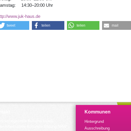
amstag: 14:30–20:00 Uhr
ttp://www.juk-haus.de
tweet
teilen
teilen
mail
takt
Kommunen
dinierungsstelle Kulturrucksack
Hintergrund
der Arbeitsstelle Kulturelle Bildung NRW
Ausschreibung