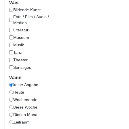
Was
Bildende Kunst
Foto / Film / Audio /
Medien
Literatur
Museum
Musik
Tanz
Theater
Sonstiges
Wann
keine Angabe
Heute
Wochenende
Diese Woche
Diesen Monat
Zeitraum