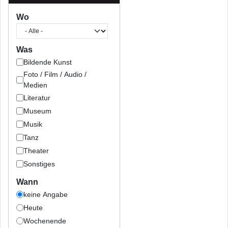
Wo
Was
Bildende Kunst
Foto / Film / Audio /
Medien
Literatur
Museum
Musik
Tanz
Theater
Sonstiges
Wann
keine Angabe
Heute
Wochenende