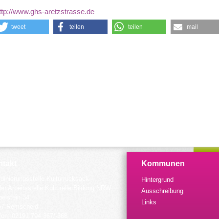
ttp://www.ghs-aretzstrasse.de
tweet
teilen
teilen
mail
takt
Kommunen
dinierungsstelle Kulturrucksack
Hintergrund
der Arbeitsstelle Kulturelle Bildung NRW
Ausschreibung
elstein 34
Links
57 Remscheid
fon: 02191 794 367/-368