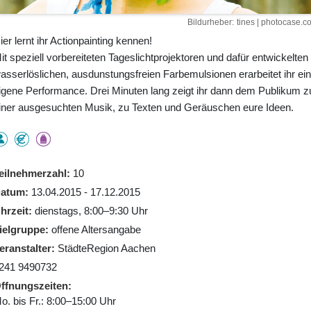
Bildurheber
tines | photocase.c
ier lernt ihr Actionpainting kennen!
it speziell vorbereiteten Tageslichtprojektoren und dafür entwickelten
asserlöslichen, ausdunstungsfreien Farbemulsionen erarbeitet ihr ei
igene Performance. Drei Minuten lang zeigt ihr dann dem Publikum z
iner ausgesuchten Musik, zu Texten und Geräuschen eure Ideen.
eilnehmerzahl
10
atum
13.04.2015 - 17.12.2015
hrzeit
dienstags, 8:00–9:30 Uhr
ielgruppe
offene Altersangabe
eranstalter
StädteRegion Aachen
241 9490732
ffnungszeiten
o. bis Fr.: 8:00–15:00 Uhr