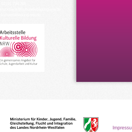
 02191 794 205
urrucksack@kulturellebildung-nrw.de
kulturellebildung-nrw.de
Impress