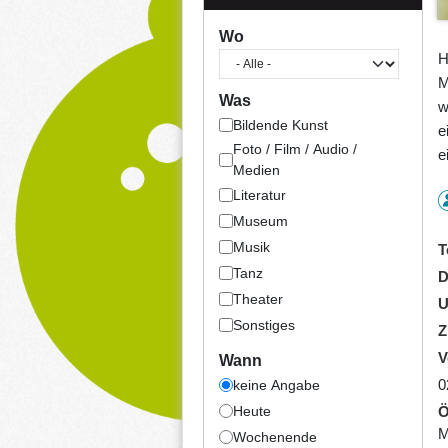
Wo
H
M
Was
w
Bildende Kunst
e
Foto / Film / Audio /
e
Medien
Literatur
Museum
Musik
T
Tanz
D
Theater
U
Sonstiges
Z
V
Wann
0
keine Angabe
Heute
Ö
M
Wochenende