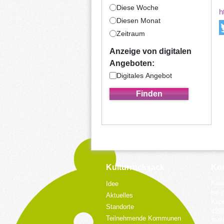
Diese Woche
h
Diesen Monat
Zeitraum
Anzeige von digitalen
Angeboten:
Digitales Angebot
Kulturrucksack
Kon
Koor
Idee
bei 
Aktuelles
Küpp
Standorte
428
Teilnehmende Kommunen
Tele