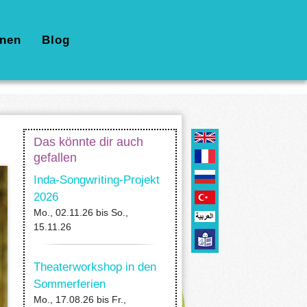
nen
Blog
Das könnte dir auch
gefallen
Inda-Songwriting-Projekt
2026
Mo., 02.11.26
bis
So.,
15.11.26
Theaterworkshop in den
Sommerferien
Mo., 17.08.26
bis
Fr.,