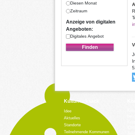
Diesen Monat
A
R
Zeitraum
T
Anzeige von digitalen
i
Angeboten:
Digitales Angebot
V
J
I
5
Kulturrucksack
Kon
Koor
Idee
bei 
Aktuelles
Küpp
Standorte
428
Teilnehmende Kommunen
Tele