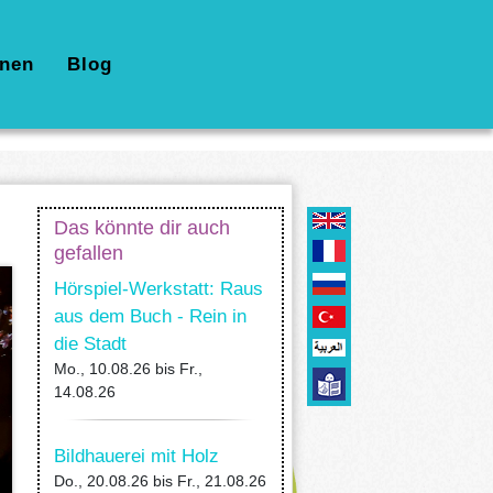
nen
Blog
Das könnte dir auch
gefallen
Hörspiel-Werkstatt: Raus
aus dem Buch - Rein in
die Stadt
Mo., 10.08.26
bis
Fr.,
14.08.26
Bildhauerei mit Holz
Do., 20.08.26
bis
Fr., 21.08.26