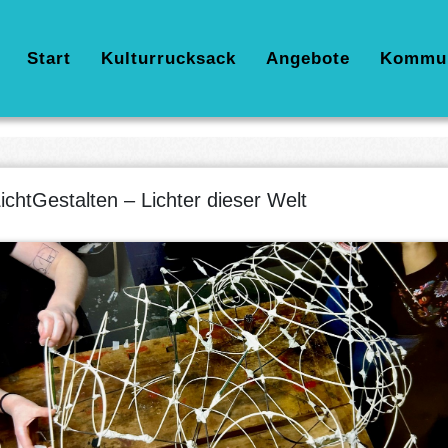
Hauptnavigation
Start
Kulturrucksack
Angebote
Kommu
ichtGestalten – Lichter dieser Welt