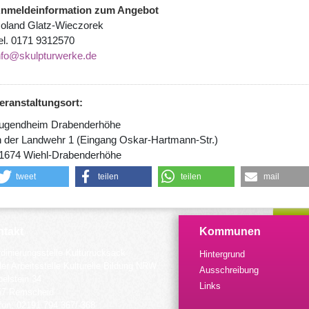
nmeldeinformation zum Angebot
oland Glatz-Wieczorek
el. 0171 9312570
nfo@skulpturwerke.de
eranstaltungsort:
ugendheim Drabenderhöhe
n der Landwehr 1 (Eingang Oskar-Hartmann-Str.)
1674 Wiehl-Drabenderhöhe
tweet
teilen
teilen
mail
takt
Kommunen
dinierungsstelle Kulturrucksack
Hintergrund
der Arbeitsstelle Kulturelle Bildung NRW
Ausschreibung
elstein 34
Links
57 Remscheid
fon: 02191 794 367/-368