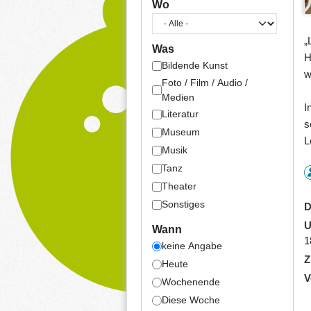
Wo
„
Was
H
Bildende Kunst
w
Foto / Film / Audio /
Medien
I
Literatur
s
Museum
L
Musik
Tanz
Theater
Sonstiges
D
U
Wann
1
keine Angabe
Z
Heute
V
Wochenende
Diese Woche