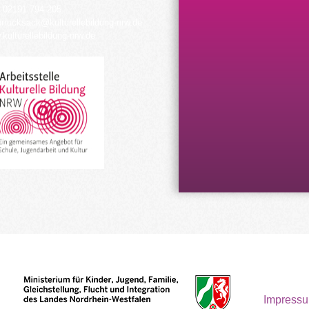
 02191 794 205
urrucksack@kulturellebildung-nrw.de
kulturellebildung-nrw.de
Impress