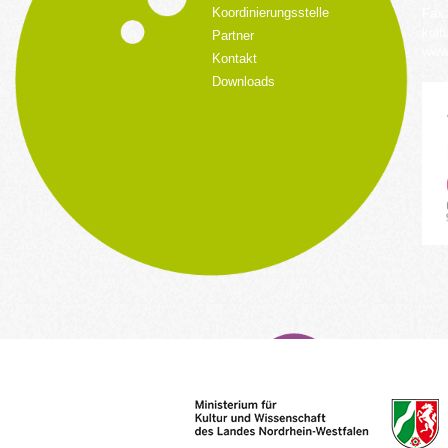
Koordinierungsstelle
Fax:
kult
Partner
www.
Kontakt
Downloads