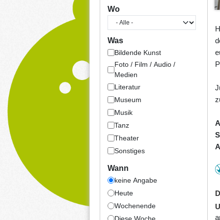
Wo
H
d
Was
e
Bildende Kunst
P
Foto / Film / Audio /
Medien
Literatur
J
z
Museum
Musik
A
Tanz
S
Theater
A
Sonstiges
Wann
keine Angabe
Heute
D
Wochenende
U
a
Diese Woche