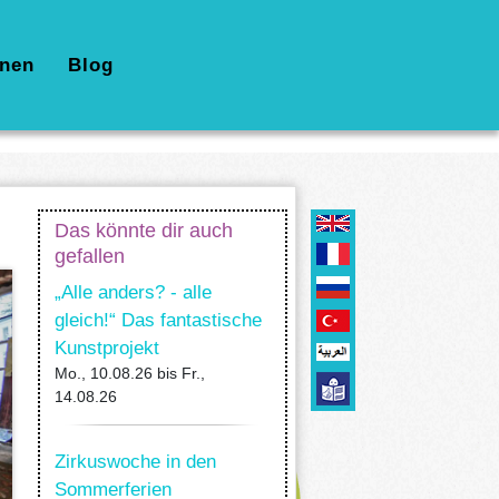
nen
Blog
Das könnte dir auch
gefallen
„Alle anders? - alle
gleich!“ Das fantastische
Kunstprojekt
Mo., 10.08.26
bis
Fr.,
14.08.26
Zirkuswoche in den
Sommerferien