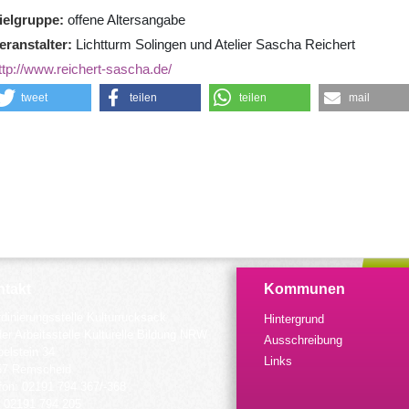
ielgruppe
offene Altersangabe
eranstalter
Lichtturm Solingen und Atelier Sascha Reichert
ttp://www.reichert-sascha.de/
tweet
teilen
teilen
mail
takt
Kommunen
dinierungsstelle Kulturrucksack
Hintergrund
der Arbeitsstelle Kulturelle Bildung NRW
Ausschreibung
elstein 34
Links
57 Remscheid
fon: 02191 794 367/-368
 02191 794 205