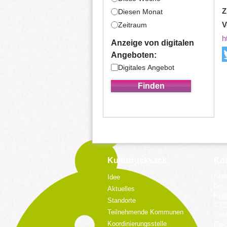
Z
Diesen Monat
V
Zeitraum
h
Anzeige von digitalen
Angeboten:
Digitales Angebot
Kulturrucksack
Kon
Koor
Idee
bei 
Aktuelles
Küpp
Standorte
428
Teilnehmende Kommunen
Tele
Koordinierungsstelle
Fax: