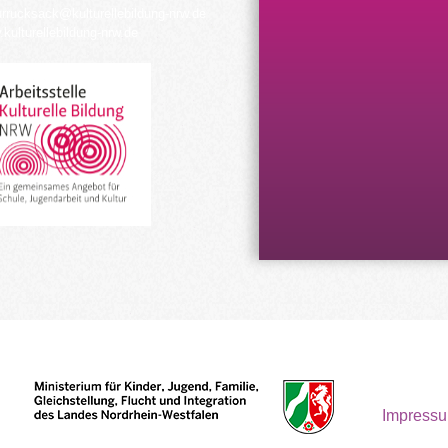
urrucksack@kulturellebildung-nrw.de
kulturellebildung-nrw.de
Impress