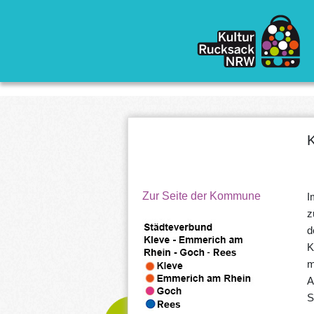
Direkt zum Inhalt
K
Zur Seite der Kommune
I
z
d
K
m
A
S