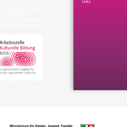
Links
57 Remscheid
fon: 02191 794 367/-368
 02191 794 205
urrucksack@kulturellebildung-nrw.de
kulturellebildung-nrw.de