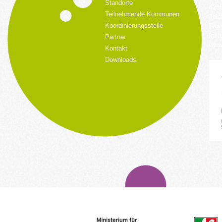
Standorte
428
Teilnehmende Kommunen
Tele
Koordinierungsstelle
Fax:
kult
Partner
www.
Kontakt
Downloads