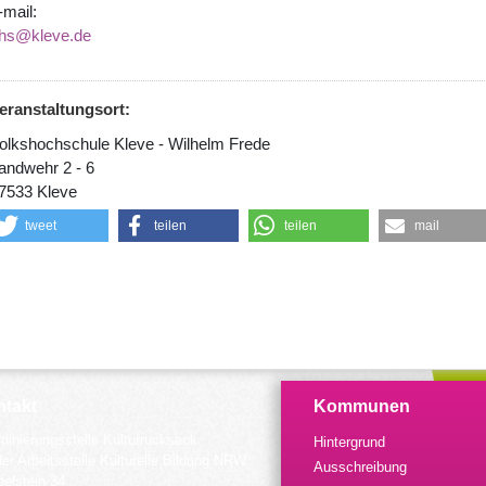
-mail:
hs@kleve.de
eranstaltungsort:
olkshochschule Kleve - Wilhelm Frede
andwehr 2 - 6
7533 Kleve
tweet
teilen
teilen
mail
takt
Kommunen
dinierungsstelle Kulturrucksack
Hintergrund
der Arbeitsstelle Kulturelle Bildung NRW
Ausschreibung
elstein 34