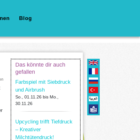
nen
Blog
Das könnte dir auch
gefallen
en
Farbspiel mit Siebdruck
t
und Airbrush
So., 01.11.26
bis
Mo.,
30.11.26
er
Upcycling trifft Tiefdruck
– Kreativer
Milchtütendruck!