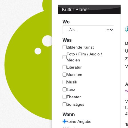
Kultur-Planer
Wo
Was
D
Bildende Kunst
U
Foto / Film / Audio /
Z
Medien
V
Literatur
Museum
Musik
A
Tanz
w
Theater
V
Sonstiges
L
4
Wann
keine Angabe
T