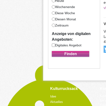
Heute
e
Wochenende
v
Diese Woche
Diesen Monat
V
Zeitraum
V
Anzeige von digitalen
L
Angeboten:
4
Digitales Angebot
Kulturrucksack
Kon
Koor
Idee
bei 
Aktuelles
Küpp