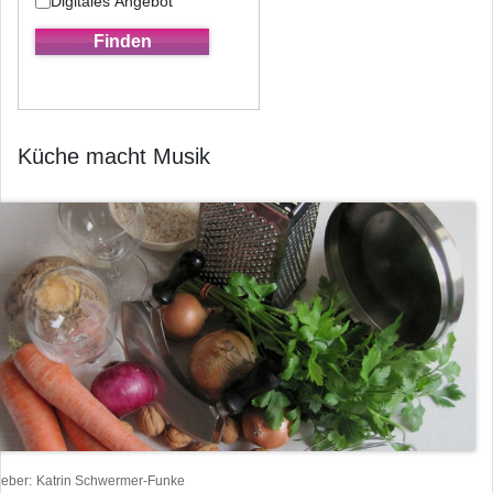
Digitales Angebot
Küche macht Musik
heber
Katrin Schwermer-Funke