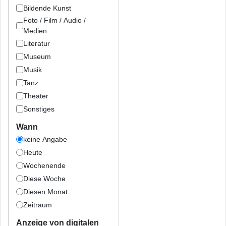
Bildende Kunst
Foto / Film / Audio /
Medien
Literatur
Museum
Musik
Tanz
Theater
Sonstiges
Wann
keine Angabe
Heute
Wochenende
Diese Woche
Diesen Monat
Zeitraum
Anzeige von digitalen