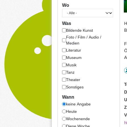
Wo
H
Was
B
Bildende Kunst
Foto / Film / Audio /
Medien
F
Literatur
Ö
A
Museum
Musik
Tanz
Theater
T
Sonstiges
D
Wann
U
keine Angabe
Z
Heute
V
Wochenende
h
Diese Woche