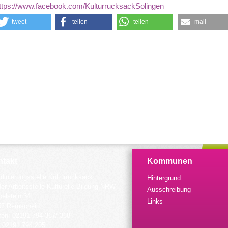
ttps://www.facebook.com/KulturrucksackSolingen
tweet
teilen
teilen
mail
takt
Kommunen
dinierungsstelle Kulturrucksack
Hintergrund
der Arbeitsstelle Kulturelle Bildung NRW
Ausschreibung
elstein 34
Links
57 Remscheid
fon: 02191 794 367/-368
 02191 794 205