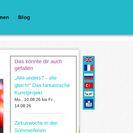
nen
Blog
Das könnte dir auch
gefallen
„Alle anders? - alle
gleich!“ Das fantastische
Kunstprojekt
Mo., 10.08.26
bis
Fr.,
14.08.26
Zirkuswoche in den
Sommerferien