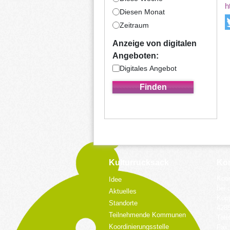
h
Diesen Monat
Zeitraum
Anzeige von digitalen
Angeboten:
Digitales Angebot
Kulturrucksack
Kon
Koor
Idee
bei 
Aktuelles
Küpp
Standorte
428
Teilnehmende Kommunen
Tele
Koordinierungsstelle
Fax: