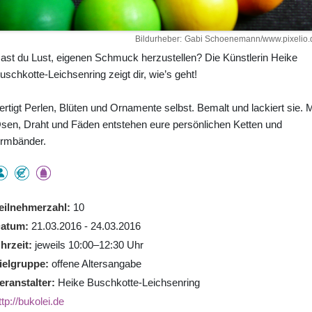
Bildurheber
Gabi Schoenemann/www.pixelio.
ast du Lust, eigenen Schmuck herzustellen? Die Künstlerin Heike
uschkotte-Leichsenring zeigt dir, wie’s geht!
ertigt Perlen, Blüten und Ornamente selbst. Bemalt und lackiert sie. M
sen, Draht und Fäden entstehen eure persönlichen Ketten und
rmbänder.
eilnehmerzahl
10
atum
21.03.2016 - 24.03.2016
hrzeit
jeweils 10:00–12:30 Uhr
ielgruppe
offene Altersangabe
eranstalter
Heike Buschkotte-Leichsenring
ttp://bukolei.de