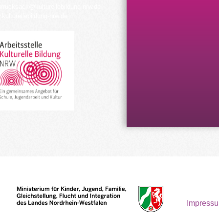
urrucksack@kulturellebildung-nrw.de
kulturellebildung-nrw.de
Impress