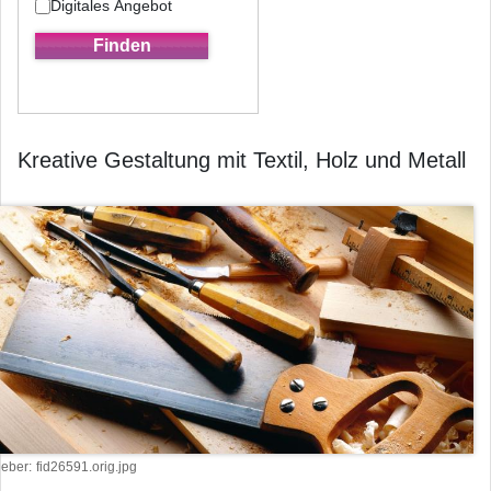
Digitales Angebot
Kreative Gestaltung mit Textil, Holz und Metall
heber
fid26591.orig.jpg