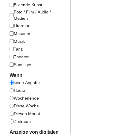
Bildende Kunst
Foto / Film / Audio /
Medien
Literatur
Museum
Musik
Tanz
Theater
Sonstiges
Wann
keine Angabe
Heute
Wochenende
Diese Woche
Diesen Monat
Zeitraum
Anzeige von digitalen