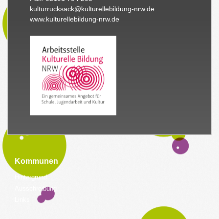
kulturrucksack@kulturellebildung-nrw.de
www.kulturellebildung-nrw.de
Kommunen
Hintergrund
Ausschreibung
Links