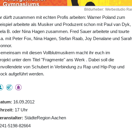
Bildurheber
Werbestudio Ra
hr dürft zusammen mit echten Profis arbeiten: Warner Poland zum
eispiel arbeitete als Musiker und Produzent schon mit Paul van Dyk,
ela B. oder Nina Hagen zusammen. Fred Sauer arbeitete und tourte
.a. mit Peter Fox, Nina Hagen, Stefan Raab, Joy Denalane und Sara
onnor.
emeinsam mit diesen Vollblutmusikern macht ihr euch im
rojekt unter dem Titel "Fragmente" ans Werk . Dabei soll die
nvollendete von Schubert in Verbindung zu Rap und Hip-Pop und
ock aufgeführt werden.
atum
16.09.2012
hrzeit
17 Uhr
eranstalter
StädteRegion Aachen
241-5198-82664