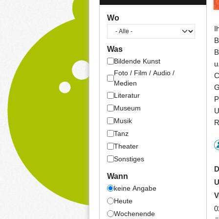
Wo
I
B
Was
B
Bildende Kunst
u
Foto / Film / Audio /
C
Medien
G
Literatur
P
Museum
U
Musik
R
Tanz
Theater
Sonstiges
D
Wann
U
keine Angabe
V
Heute
0
Wochenende