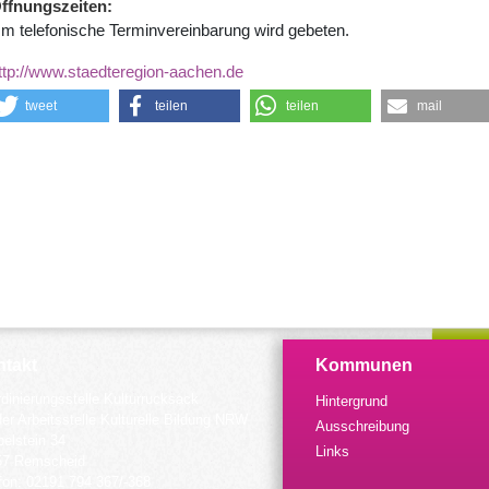
ffnungszeiten
m telefonische Terminvereinbarung wird gebeten.
ttp://www.staedteregion-aachen.de
tweet
teilen
teilen
mail
takt
Kommunen
dinierungsstelle Kulturrucksack
Hintergrund
der Arbeitsstelle Kulturelle Bildung NRW
Ausschreibung
elstein 34
Links
57 Remscheid
fon: 02191 794 367/-368