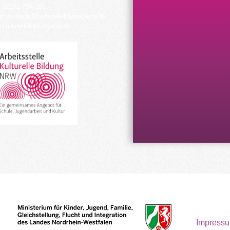
 02191 794 205
urrucksack@kulturellebildung-nrw.de
kulturellebildung-nrw.de
Impress