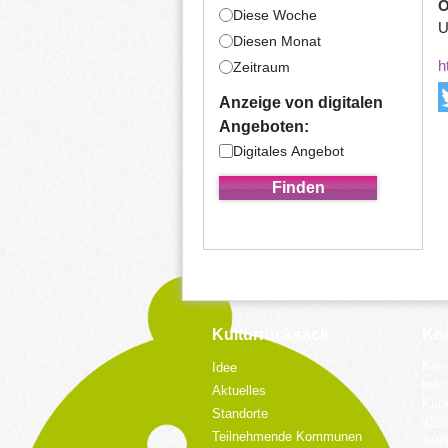
Ö
Diese Woche
U
Diesen Monat
h
Zeitraum
Anzeige von digitalen
Angeboten:
Digitales Angebot
Kulturrucksack
Kon
Koor
Idee
bei 
Aktuelles
Küpp
Standorte
428
Teilnehmende Kommunen
Tele