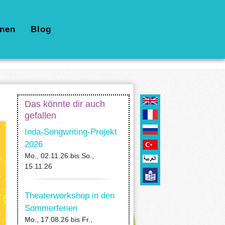
nen
Blog
Das könnte dir auch
gefallen
Inda-Songwriting-Projekt
2026
Mo., 02.11.26
bis
So.,
15.11.26
Theaterworkshop in den
Sommerferien
Mo., 17.08.26
bis
Fr.,