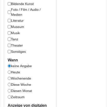
Bildende Kunst
Foto / Film / Audio /
Medien
Literatur
Museum
Musik
Tanz
Theater
Sonstiges
Wann
keine Angabe
Heute
Wochenende
Diese Woche
Diesen Monat
Zeitraum
Anzeige von digitalen