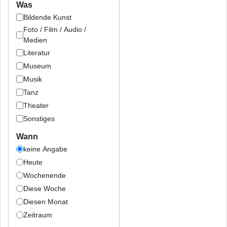
Was
Bildende Kunst
Foto / Film / Audio /
Medien
Literatur
Museum
Musik
Tanz
Theater
Sonstiges
Wann
keine Angabe
Heute
Wochenende
Diese Woche
Diesen Monat
Zeitraum