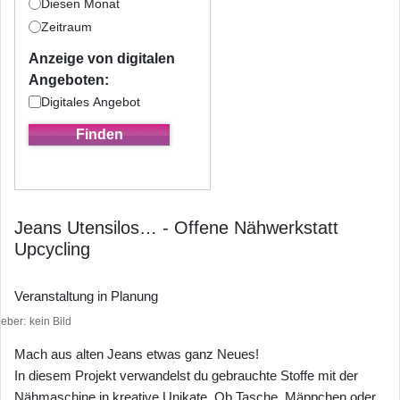
Diesen Monat
Zeitraum
Anzeige von digitalen
Angeboten:
Digitales Angebot
Jeans Utensilos… - Offene Nähwerkstatt
Upcycling
Veranstaltung in Planung
heber
kein Bild
Mach aus alten Jeans etwas ganz Neues!
In diesem Projekt verwandelst du gebrauchte Stoffe mit der
Nähmaschine in kreative Unikate. Ob Tasche, Mäppchen oder