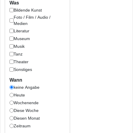
Was
Bildende Kunst
Foto / Film / Audio /
Medien
Literatur
Museum
Musik
Tanz
Theater
Sonstiges
Wann
keine Angabe
Heute
Wochenende
Diese Woche
Diesen Monat
Zeitraum