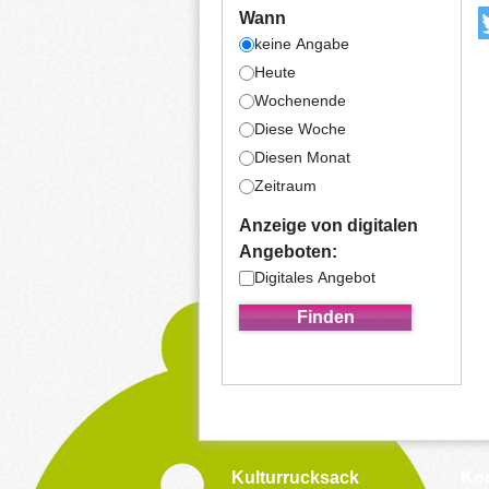
Wann
keine Angabe
Heute
Wochenende
Diese Woche
Diesen Monat
Zeitraum
Anzeige von digitalen
Angeboten:
Digitales Angebot
Kulturrucksack
Kon