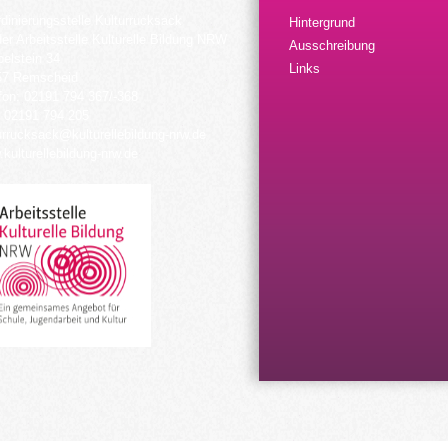
dinierungsstelle Kulturrucksack
Hintergrund
der Arbeitsstelle Kulturelle Bildung NRW
Ausschreibung
elstein 34
Links
57 Remscheid
fon: 02191 794 367/-368
 02191 794 205
urrucksack@kulturellebildung-nrw.de
kulturellebildung-nrw.de