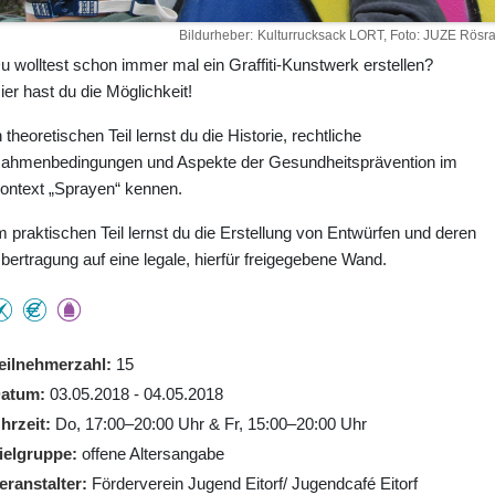
Bildurheber
Kulturrucksack LORT, Foto: JUZE Rösra
u wolltest schon immer mal ein Graffiti-Kunstwerk erstellen?
ier hast du die Möglichkeit!
n theoretischen Teil lernst du die Historie, rechtliche
ahmenbedingungen und Aspekte der Gesundheitsprävention im
ontext „Sprayen“ kennen.
m praktischen Teil lernst du die Erstellung von Entwürfen und deren
bertragung auf eine legale, hierfür freigegebene Wand.
eilnehmerzahl
15
atum
03.05.2018 - 04.05.2018
hrzeit
Do, 17:00–20:00 Uhr & Fr, 15:00–20:00 Uhr
ielgruppe
offene Altersangabe
eranstalter
Förderverein Jugend Eitorf/ Jugendcafé Eitorf