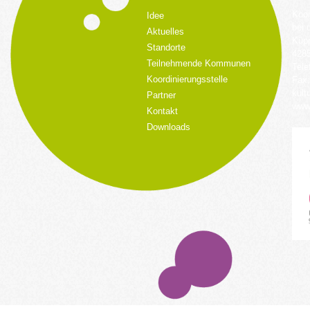
Koor
Idee
bei 
Aktuelles
Küpp
Standorte
428
Teilnehmende Kommunen
Tele
Koordinierungsstelle
Fax:
kult
Partner
www.
Kontakt
Downloads