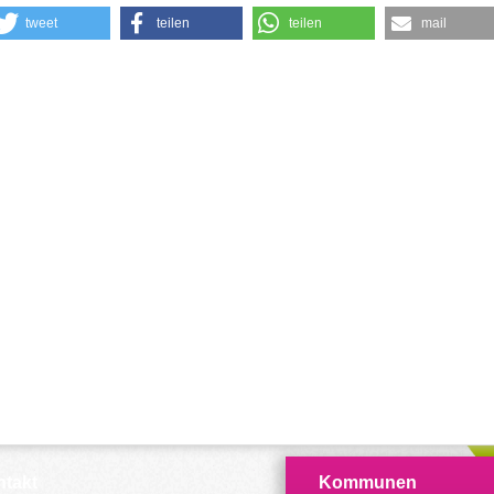
tweet
teilen
teilen
mail
takt
Kommunen