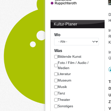
D
H
Kultur-Planer
I
Wo
R
K
Was
I
Bildende Kunst
Ü
Foto / Film / Audio /
Medien
Literatur
Museum
T
Musik
D
Tanz
U
Theater
Z
Sonstiges
V