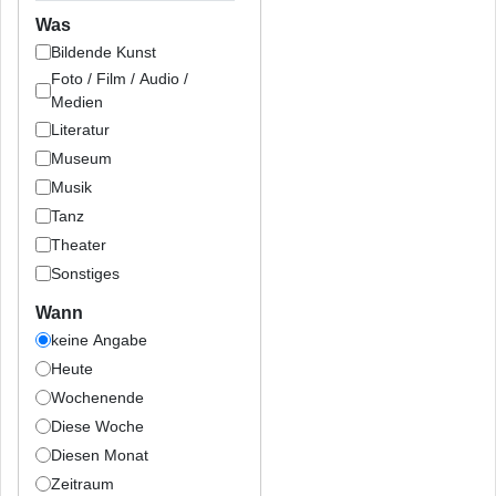
Was
Bildende Kunst
Foto / Film / Audio /
Medien
Literatur
Museum
Musik
Tanz
Theater
Sonstiges
Wann
keine Angabe
Heute
Wochenende
Diese Woche
Diesen Monat
Zeitraum