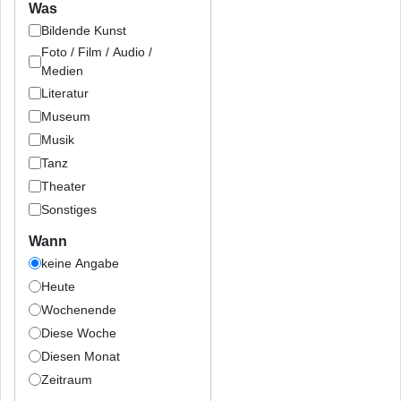
Was
Bildende Kunst
Foto / Film / Audio /
Medien
Literatur
Museum
Musik
Tanz
Theater
Sonstiges
Wann
keine Angabe
Heute
Wochenende
Diese Woche
Diesen Monat
Zeitraum